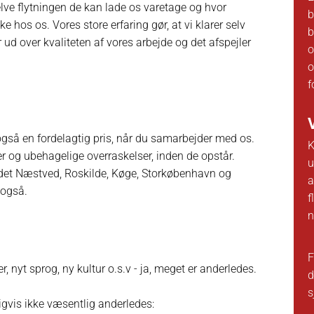
elve flytningen de kan lade os varetage og hvor
b
e hos os. Vores store erfaring gør, at vi klarer selv
b
r ud over kvaliteten af vores arbejde og det afspejler
o
o
f
u også en fordelagtig pris, når du samarbejder med os.
K
er og ubehagelige overraskelser, inden de opstår.
u
ndet Næstved, Roskilde, Køge, Storkøbenhavn og
a
 også.
f
n
F
 nyt sprog, ny kultur o.s.v - ja, meget er anderledes.
d
s
gvis ikke væsentlig anderledes: