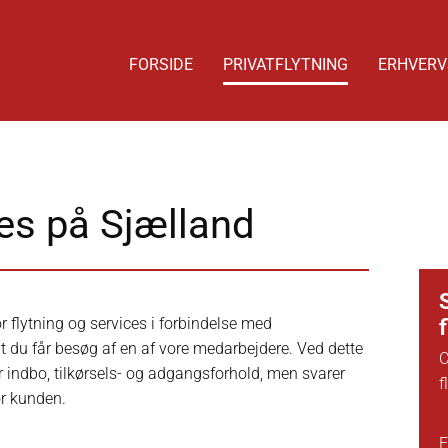
FORSIDE
PRIVATFLYTNING
ERHVERV
res på Sjælland
r flytning og services i forbindelse med
 at du får besøg af en af vore medarbejdere. Ved dette
C
r indbo, tilkørsels- og adgangsforhold, men svarer
f
r kunden.
E