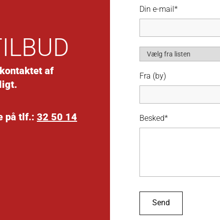
Din e-mail*
TILBUD
 kontaktet af
Fra (by)
igt.
 på tlf.:
32 50 14
Besked*