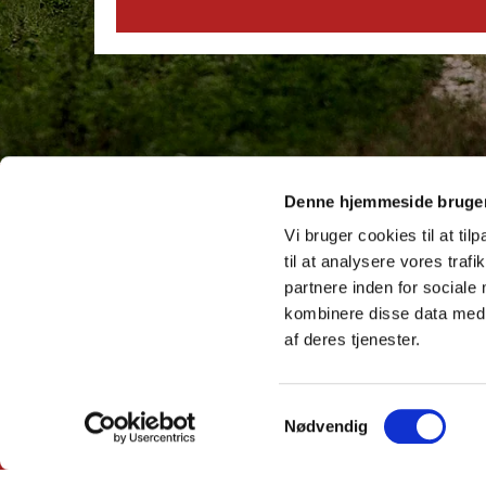
Denne hjemmeside bruger
Continental Removal
Vi bruger cookies til at til
Saksholmvej 41
til at analysere vores tra
4733 Tappernøje
partnere inden for sociale
CVR: 18105187
kombinere disse data med a
af deres tjenester.
Telefon
32 50 14 52
Email
fe@continentalremoval.dk
Samtykkevalg
Privatliv og cookies
Nødvendig