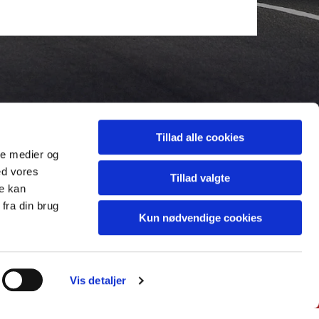
Tillad alle cookies
ale medier og
ed vores
Tillad valgte
re kan
fra din brug
Kun nødvendige cookies
Opbevaring
Kontakt
Vis detaljer