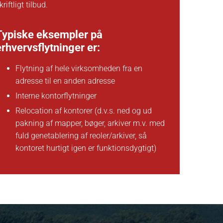
kriftligt tilbud.
Typiske eksempler på
erhvervsflytninger er:
Flytning af hele virksomheden fra en
adresse til en anden adresse
Interne kontorflytninger
Relocation af kontorer (d.v.s. ned og ud
pakning af mapper, bøger, arkiver m.v. med
fuld genetablering af reoler/arkiver, så
kontoret hurtigt igen er funktionsdygtigt)