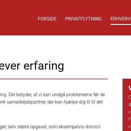
FORSIDE
PRIVATFLYTNING
ERHVERV
æver erfaring
ing. Det betyder, at vi kan undgå problemerne før de
C
rk samarbejdspartner, der kan hjælpe dig til til det
d
v
F
v
ninger, selv større opgaver, som eksempelvis domicil