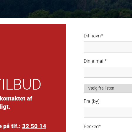
Dit navn*
Din e-mail*
TILBUD
 kontaktet af
Fra (by)
igt.
 på tlf.:
32 50 14
Besked*